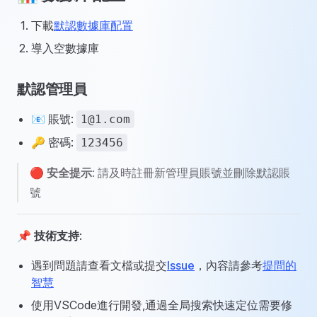
下載
默認數據庫配置
導入空數據庫
默認管理員
📧 賬號:
1@1.com
🔑 密碼:
123456
🔴
安全提示
: 請及時註冊新管理員賬號並刪除默認賬
號
📌
技術支持
:
遇到問題請查看文檔或提交
Issue
，內容請參考
提問的
智慧
使用VSCode進行開發,通過全局搜索快速定位需要修