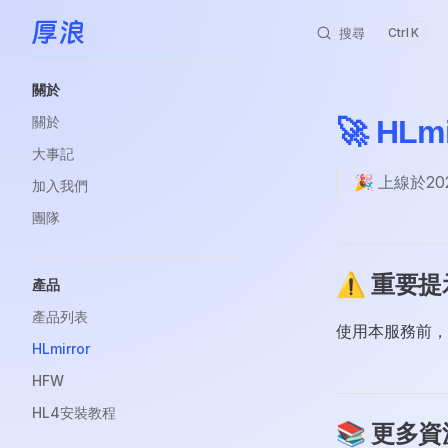
搜尋
K
跳轉到內容
Sidebar Navigation
關於
關於
🚀 HL
大事記
🎉 上線於2
加入我們
團隊
⚠️ 重要提
產品
產品列表
使用本服務前，
HLmirror
HFW
HL4安裝教程
📚 更多資