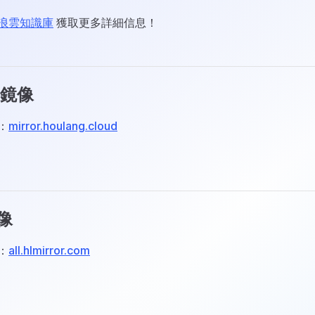
厚浪雲知識庫
獲取更多詳細信息！
er鏡像
：
mirror.houlang.cloud
像
：
all.hlmirror.com