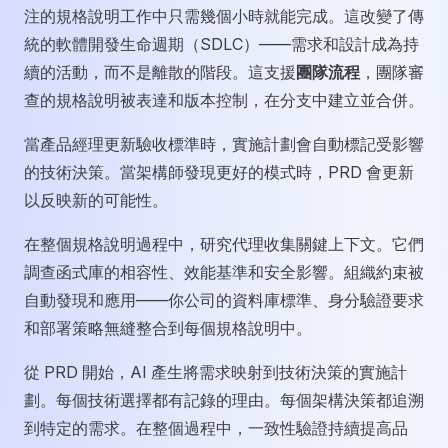
注的規格說明工作中只需幾個小時就能完成。這改變了傳
統的軟體開發生命週期（SDLC）——需求和設計成為持
續的活動，而不是離散的階段。這支援
團隊流程
，團隊審
查的規格說明被表達和版本控制，在分支中建立並合併。
當產品經理更新驗收標準時，實施計劃會自動標記受影響
的技術決策。當架構師發現更好的模式時，PRD 會更新
以反映新的可能性。
在整個規格說明過程中，研究代理收集關鍵上下文。它們
調查函式庫的相容性、效能基準和安全影響。組織約束被
自動發現和應用——你公司的資料庫標準、身分驗證要求
和部署策略無縫整合到每個規格說明中。
從 PRD 開始，AI 產生將需求映射到技術決策的實施計
劃。每個技術選擇都有記錄的理由。每個架構決策都追溯
到特定的需求。在整個過程中，一致性驗證持續提高品