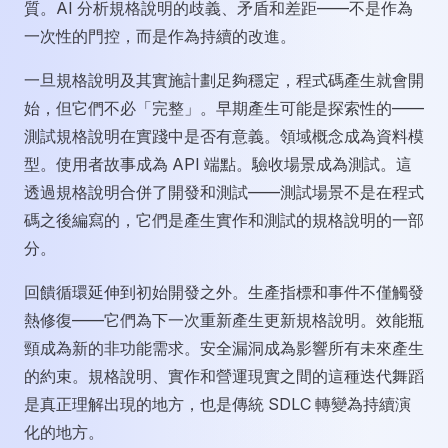
質。AI 分析規格說明的歧義、矛盾和差距——不是作為
一次性的門控，而是作為持續的改進。
一旦規格說明及其實施計劃足夠穩定，程式碼產生就會開
始，但它們不必「完整」。早期產生可能是探索性的——
測試規格說明在實踐中是否有意義。領域概念成為資料模
型。使用者故事成為 API 端點。驗收場景成為測試。這
透過規格說明合併了開發和測試——測試場景不是在程式
碼之後編寫的，它們是產生實作和測試的規格說明的一部
分。
回饋循環延伸到初始開發之外。生產指標和事件不僅觸發
熱修復——它們為下一次重新產生更新規格說明。效能瓶
頸成為新的非功能需求。安全漏洞成為影響所有未來產生
的約束。規格說明、實作和營運現實之間的這種迭代舞蹈
是真正理解出現的地方，也是傳統 SDLC 轉變為持續演
化的地方。