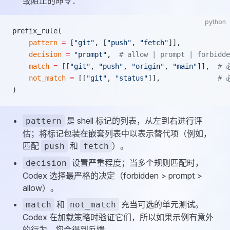
或阻止的命令：
python
prefix_rule(
    pattern
 =
 [
"git"
, [
"push"
, 
"fetch"
]],
    decision
 =
 "prompt"
,  
# allow | prompt | forbidde
    match
 =
 [[
"git"
, 
"push"
, 
"origin"
, 
"main"
]],  
#
    not_match
 =
 [[
"git"
, 
"status"
]],              
#
)
是 shell 标记的列表，从左到右进行评
pattern
估；将标记包装在嵌套列表中以表示替代项（例如，
匹配
和
）。
push
fetch
设置严重程度；当多个规则匹配时，
decision
Codex 选择最严格的决定（forbidden > prompt >
allow）。
和
充当可选的单元测试。
match
not_match
Codex 在加载策略时验证它们，所以如果示例有意外
的行为，您会得到反馈。