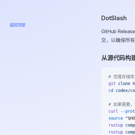
DotSlash
返回顶部
GitHub Relea
交，以确保所有
从源代码构
# 克隆存储库
git
 clone
 h
cd
 codex/co
# 如果需要，
curl
 --prot
source
 "
$HO
rustup
 comp
rustup
 comp