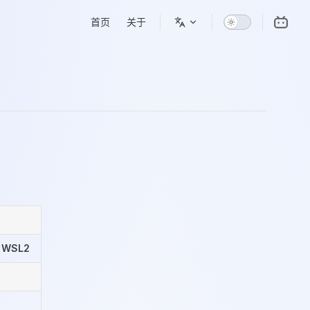
Main Navigation
首页
关于
 WSL2